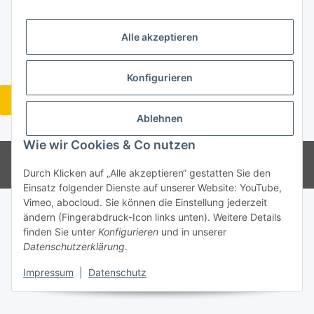
Informationen
Alle akzeptieren
Gesetzliche Informationen
Konfigurieren
Widerrufsbutton
Ablehnen
* Alle Preise inkl. gesetzlicher USt., zzgl.
Versand
Wie wir Cookies & Co nutzen
Endpreis nach §19 Kleinunternehmer Regelung
Powered by
JTL-Shop
Durch Klicken auf „Alle akzeptieren“ gestatten Sie den
Einsatz folgender Dienste auf unserer Website: YouTube,
Vimeo, abocloud. Sie können die Einstellung jederzeit
ändern (Fingerabdruck-Icon links unten). Weitere Details
finden Sie unter
Konfigurieren
und in unserer
Datenschutzerklärung
.
Impressum
|
Datenschutz