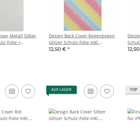
ver Metall Silber
Design Back Cover Regenbogen
Desig
tz-Folie +
Glitzer Schutz-Folie Inkl.
Schutz
lfe Set
Auftragungshilfe Set
Auftr
12,50 €
*
12,5
AUF LAGER
TOP