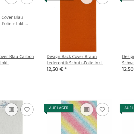
over Blau Carbon
Design Back Cover Braun
Desig
Inkl.
Lederoptik Schutz-Folie Inkl.
Schwar
lfe Set
Auftragungshilfe Set
Auftr
12,50 €
*
12,5
AUF LAGER
AUF 