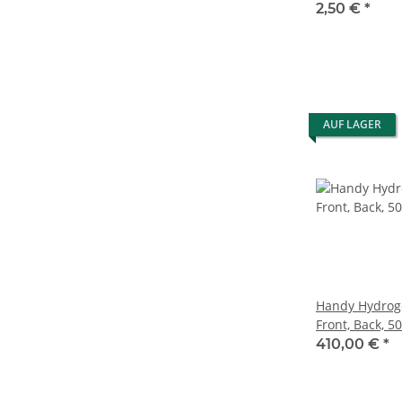
Ultra
2,50 €
*
AUF LAGER
Handy Hydroge
Front, Back, 50
Auftragungshi
410,00 €
*