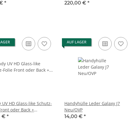
Auftragungshilfe Set
 €
*
220,00 €
*
LAGER
AUF LAGER
 UV HD Glass-like Schutz-
Handyhülle Leder Galaxy J7
Front oder Back +
Neu/OVP
agungshilfe Set
0 €
*
14,00 €
*