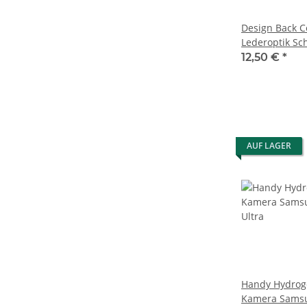
Design Back C
Lederoptik Sch
Auftragungshi
12,50 €
*
AUF LAGER
Handy Hydroge
Kamera Samsu