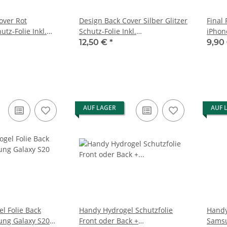
over Rot
Design Back Cover Silber Glitzer
Final 
utz-Folie Inkl.
Schutz-Folie Inkl.
iPhon
lfe Set
Auftragungshilfe Set
Rücks
12,50 €
*
9,90
AUF LAGER
AUF 
l Folie Back
Handy Hydrogel Schutzfolie
Handy
ng Galaxy S20
Front oder Back +
Samsu