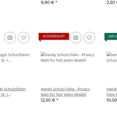
Auftragungshilfe Set
9,90 €
*
2,50
AUSVERKAUFT
AUF 
l Schutzfolien
Handy Schutz-Folie - Privacy
Handy
 St. +
Matt für fast jedes Modell
Folie 
lfe Set
Auftr
12,50 €
*
10,5