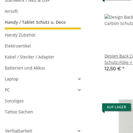
Stahlwerk / Neu & OVP
Airsoft
Handy / Tablet Schutz u. Deco
Handy Zubehör
Elektroartikel
Design Back C
Kabel / Stecker / Adapter
Schutz-Folie + 
Batterien und Akkus
Auftragungshi
12,50 €
*
Laptop
PC
Sonstiges
AUF LAGER
Tattoo Sachen
Verfügbarkeit