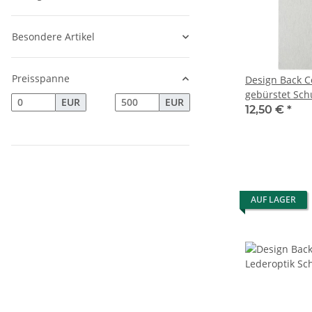
Besondere Artikel
Preisspanne
Design Back Co
gebürstet Schu
EUR
EUR
Auftragungshi
12,50 €
*
AUF LAGER