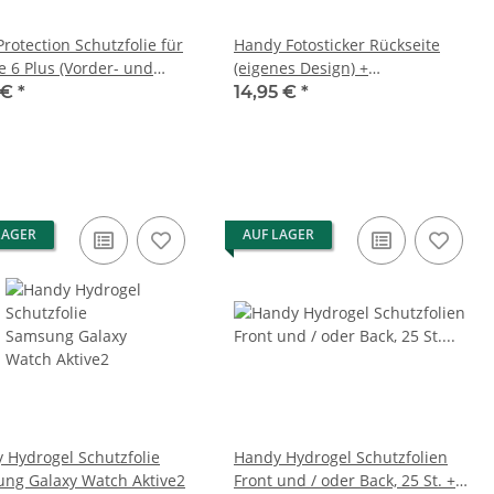
Protection Schutzfolie für
Handy Fotosticker Rückseite
e 6 Plus (Vorder- und
(eigenes Design) +
eite) (Neu & OVP)
Auftragungshilfe Set
 €
*
14,95 €
*
LAGER
AUF LAGER
 Hydrogel Schutzfolie
Handy Hydrogel Schutzfolien
ng Galaxy Watch Aktive2
Front und / oder Back, 25 St. +