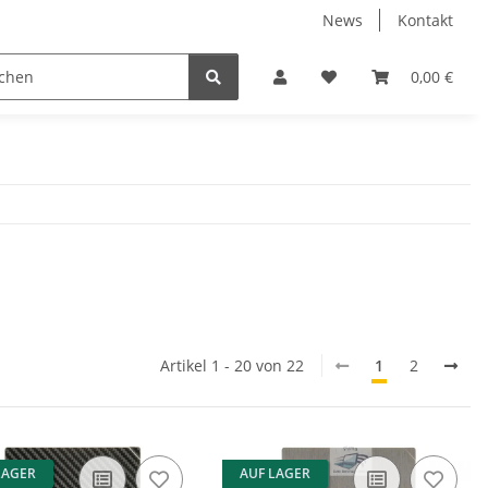
News
Kontakt
erk / Neu & OVP
Airsoft
Handy / Tablet Schutz u. Dec
0,00 €
Artikel 1 - 20 von 22
1
2
LAGER
AUF LAGER