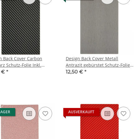
n Back Cover Carbon
Design Back Cover Metall
z Schutz-Folie Inkl.
Antrazit gebürstet Schutz-Folie +
agungshilfe Set
Auftragungshilfe Set
0 €
*
12,50 €
*
LAGER
AUSVERKAUFT