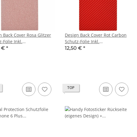
n Back Cover Rosa Glitzer
Design Back Cover Rot Carbon
-Folie Inkl.
Schutz-Folie Inkl.
agungshilfe Set
Auftragungshilfe Set
0 €
*
12,50 €
*
TOP