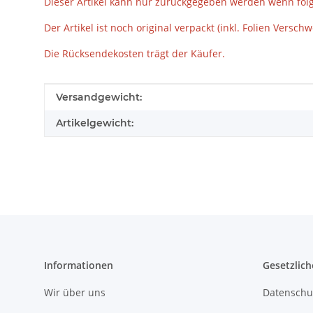
Dieser Artikel kann nur zurückgegeben werden wenn folg
Der Artikel ist noch original verpackt (inkl. Folien Ver
Die Rücksendekosten trägt der Käufer.
Produkteigenschaft
Wert
Versandgewicht:
Artikelgewicht:
Informationen
Gesetzlich
Wir über uns
Datenschu