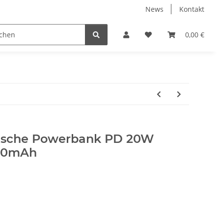
News
Kontakt
erk / Neu & OVP
Airsoft
Handy / Tablet Schutz u. Dec
0,00 €
sche Powerbank PD 20W
000mAh