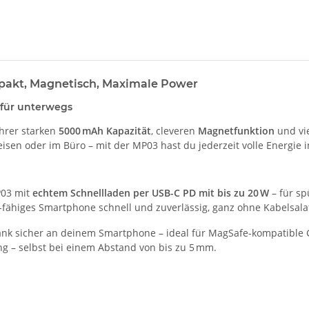
kt, Magnetisch, Maximale Power
k für unterwegs
ihrer starken
5000 mAh Kapazität
, cleveren
Magnetfunktion
und vie
eisen oder im Büro – mit der MP03 hast du jederzeit volle Energie i
P03 mit
echtem Schnellladen per USB-C PD mit bis zu 20 W
– für sp
i-fähiges Smartphone schnell und zuverlässig, ganz ohne Kabelsala
ank sicher an deinem Smartphone – ideal für MagSafe-kompatible G
ng – selbst bei einem Abstand von bis zu 5 mm.