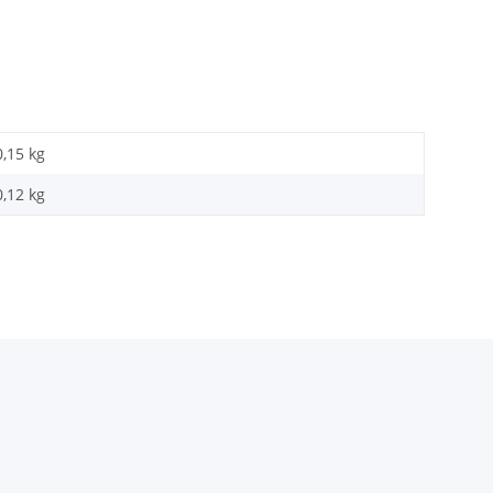
0,15 kg
0,12
kg