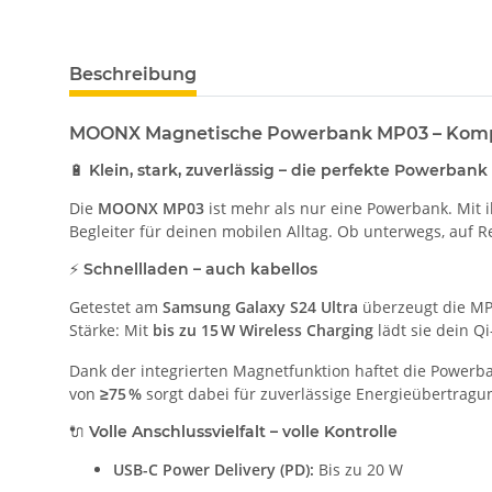
Beschreibung
MOONX Magnetische Powerbank MP03 – Kompa
🔋
Klein, stark, zuverlässig – die perfekte Powerban
Die
MOONX MP03
ist mehr als nur eine Powerbank. Mit 
Begleiter für deinen mobilen Alltag. Ob unterwegs, auf R
⚡
Schnellladen – auch kabellos
Getestet am
Samsung Galaxy S24 Ultra
überzeugt die M
Stärke: Mit
bis zu 15 W Wireless Charging
lädt sie dein Q
Dank der integrierten Magnetfunktion haftet die Powerb
von
≥75 %
sorgt dabei für zuverlässige Energieübertragu
🔌
Volle Anschlussvielfalt – volle Kontrolle
USB-C Power Delivery (PD):
Bis zu 20 W