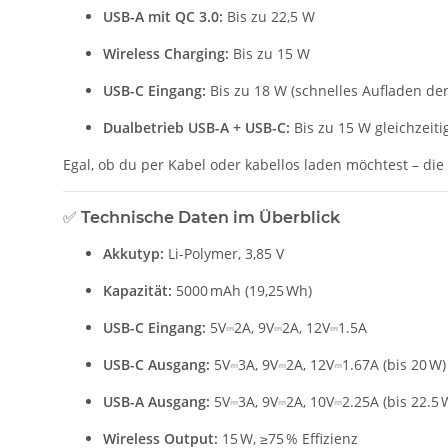
USB-A mit QC 3.0:
Bis zu 22,5 W
Wireless Charging:
Bis zu 15 W
USB-C Eingang:
Bis zu 18 W (schnelles Aufladen de
Dualbetrieb USB-A + USB-C:
Bis zu 15 W gleichzeiti
Egal, ob du per Kabel oder kabellos laden möchtest – die 
✅
Technische Daten im Überblick
Akkutyp:
Li-Polymer, 3,85 V
Kapazität:
5000 mAh (19,25 Wh)
USB-C Eingang:
5V⎓2A, 9V⎓2A, 12V⎓1.5A
USB-C Ausgang:
5V⎓3A, 9V⎓2A, 12V⎓1.67A (bis 20 W)
USB-A Ausgang:
5V⎓3A, 9V⎓2A, 10V⎓2.25A (bis 22.5 
Wireless Output:
15 W, ≥75 % Effizienz