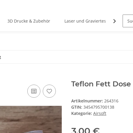
3D Drucke & Zubehör
Laser und Graviertes
Stahlw
g
Teflon Fett Dose
Artikelnummer:
264316
GTIN:
3454795700138
Kategorie:
Airsoft
3,00 €