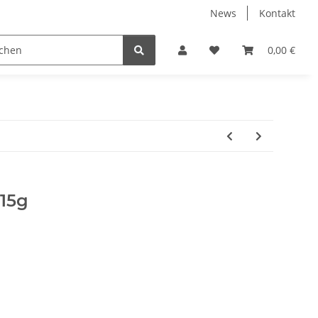
News
Kontakt
erk / Neu & OVP
Airsoft
Handy / Tablet Schutz u. Dec
0,00 €
 15g