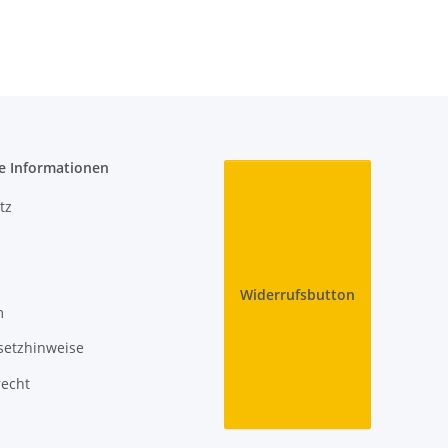
e Informationen
tz
Widerrufsbutton
m
setzhinweise
recht